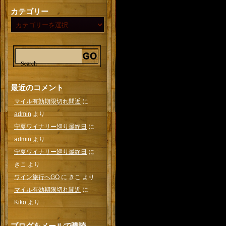
カテゴリー
最近のコメント
マイル有効期限切れ間近
に
admin
より
宁夏ワイナリー巡り最終日
に
admin
より
宁夏ワイナリー巡り最終日
に
きこ
より
ワイン旅行へGO
に
きこ
より
マイル有効期限切れ間近
に
Kiko
より
ブログをメールで購読