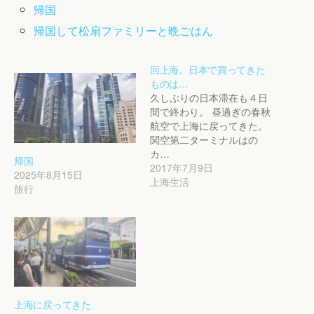
帰国
帰国して松扇ファミリーと晩ごはん
回上海。日本で買ってきた
ものは…
久しぶりの日本滞在も４日
間で終わり。 昼過ぎの春秋
航空で上海に戻ってきた。
関空第二ターミナルはの
カ…
帰国
2017年7月9日
2025年8月15日
上海生活
旅行
上海に戻ってきた