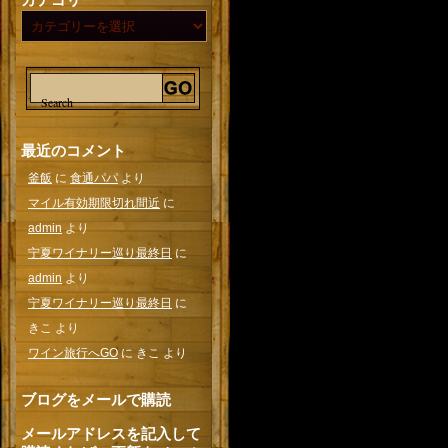
最近のコメント
釜飯
に
食通パパ
より
マイル有効期限切れ間近
に
admin
より
宁夏ワイナリー巡り最終日
に
admin
より
宁夏ワイナリー巡り最終日
に
きこ
より
ワイン旅行へGO
に
きこ
より
ブログをメールで購読
メールアドレスを記入して