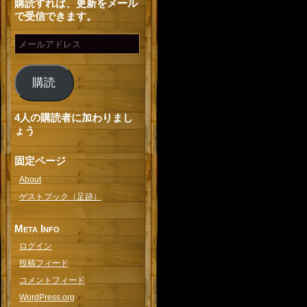
購読すれば、更新をメール
で受信できます。
購読
4人の購読者に加わりまし
ょう
固定ページ
About
ゲストブック（足跡）
Meta Info
ログイン
投稿フィード
コメントフィード
WordPress.org