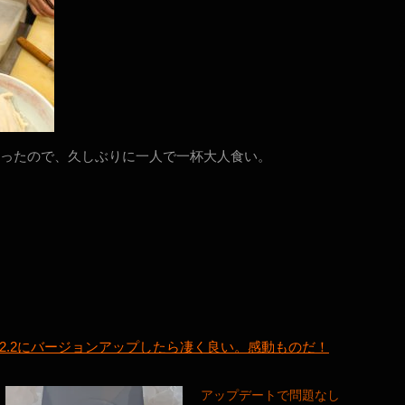
ったので、久しぶりに一人で一杯大人食い。
roid 4.2.2にバージョンアップしたら凄く良い。感動ものだ！
アップデートで問題なし