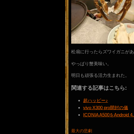
松扇に行ったらズワイガニがあ
やっぱり蟹美味い。
明日も頑張る活力生まれた。
関連する記事はこちら:
超ハッピー♪
vivo X300 pro開封の儀
ICONIA A500をAnd
最大の悲劇