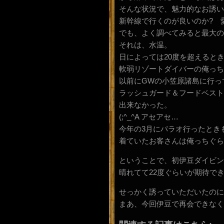
そんな状況で、魅力的なお誘い
新幹線で行くのが良いのか? 
でも、よく調べてみると最大の
それは、水温。
日によっては20度を超えるとき
軟弱リゾートダイバーの俺っちに
以前にGWの小笠原諸島に行っ
ラッシュガード＆フードベスト
出来なかった。
(;^_^A アセアセ…
今年の3月にパラオ行ったとき
着ていたお客さんは俺っちぐらいだ
ということで、初伊豆ダイビン
晴れてて22度ぐらいが期待で
せっかく誘っていただいたのに
まあ、今回伊豆で再会できなく