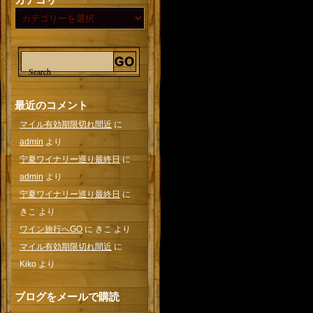
最近のコメント
マイル有効期限切れ間近
に
admin
より
宁夏ワイナリー巡り最終日
に
admin
より
宁夏ワイナリー巡り最終日
に
きこ
より
ワイン旅行へGO
に
きこ
より
マイル有効期限切れ間近
に
Kiko
より
ブログをメールで購読