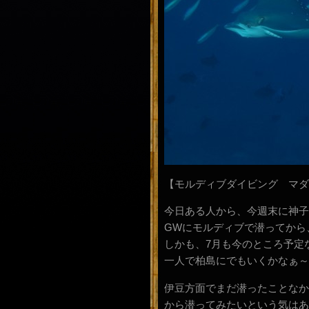
【モルディブダイビング マダ
今日ある人から、今週末に神子
GWにモルディブで潜ってから
しかも、7月も今のところ予定
一人で柏島にでもいくかなぁ～
伊豆方面でまだ潜ったことなか
から潜ってみたいという気はあ