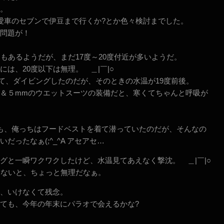
。
愛車のセブンで伊豆まで行くか?とか色々検討までした。
問題が！
もあるようだが、まだ17度～20度付近が多いようだ。
は、20度以下は無理。 ＿|￣|○
て、ダイビングしたのだが、そのときの水温が19度前後。
＆５mmのウエットスーツの装備だと、寒くてちゃんと呼吸が
も、俺っちはフードベストを着て潜っていたのだが、そんなの
ったなぁ(;^_^A アセアセ…
グと一瞬ワクワクしたけど、水温見てあえなく撃沈。 ＿|￣|○
きないと、ちょっと無理だなぁ。
、いけなくて残念。
ても、今年の年末にパラオで会えるかな?