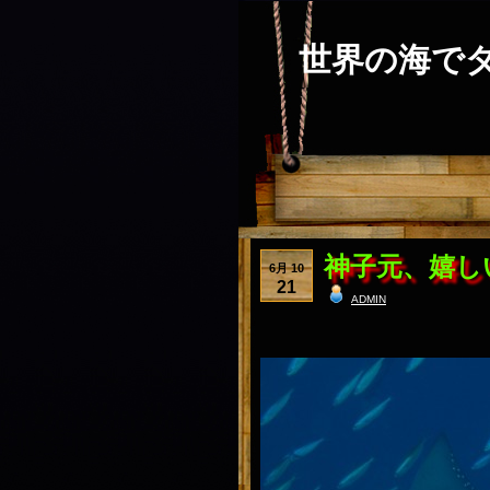
世界の海で
神子元、嬉し
6月 10
21
admin