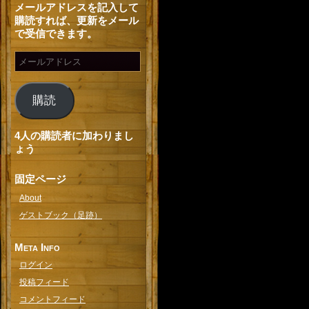
メールアドレスを記入して
購読すれば、更新をメール
で受信できます。
購読
4人の購読者に加わりまし
ょう
固定ページ
About
ゲストブック（足跡）
Meta Info
ログイン
投稿フィード
コメントフィード