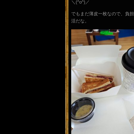
＼(^o^)／
でもまだ薄皮一枚なので、負担
活だな。