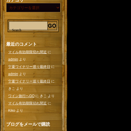
最近のコメント
マイル有効期限切れ間近
に
admin
より
宁夏ワイナリー巡り最終日
に
admin
より
宁夏ワイナリー巡り最終日
に
きこ
より
ワイン旅行へGO
に
きこ
より
マイル有効期限切れ間近
に
Kiko
より
ブログをメールで購読