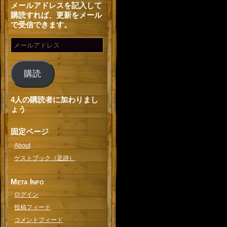
メールアドレスを記入して
購読すれば、更新をメール
で受信できます。
購読
4人の購読者に加わりまし
ょう
固定ページ
About
ゲストブック（足跡）
Meta Info
ログイン
投稿フィード
コメントフィード