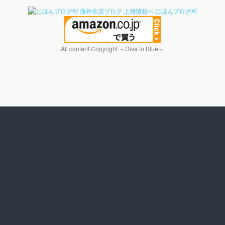
にほんブログ村
All content Copyright ～Dive to Blue～