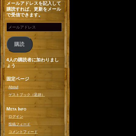
メールアドレスを記入して
購読すれば、更新をメール
で受信できます。
購読
4人の購読者に加わりまし
ょう
固定ページ
About
ゲストブック（足跡）
Meta Info
ログイン
投稿フィード
コメントフィード