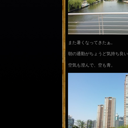
また暑くなってきたぁ。
朝の通勤がちょうど気持ち良い
空気も澄んで、空も青。