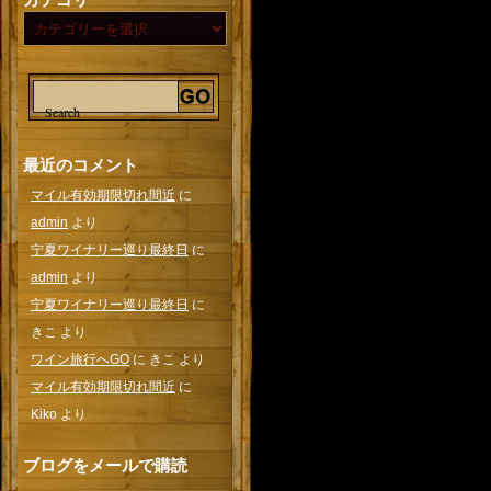
最近のコメント
マイル有効期限切れ間近
に
admin
より
宁夏ワイナリー巡り最終日
に
admin
より
宁夏ワイナリー巡り最終日
に
きこ
より
ワイン旅行へGO
に
きこ
より
マイル有効期限切れ間近
に
Kiko
より
ブログをメールで購読