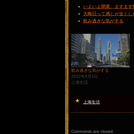
いよいよ開業。ますます
大晦日って感じが全くし
飲み過ぎな気がする
飲み過ぎな気がする
2022年8月5日
上海生活
上海生活
Comments are closed.