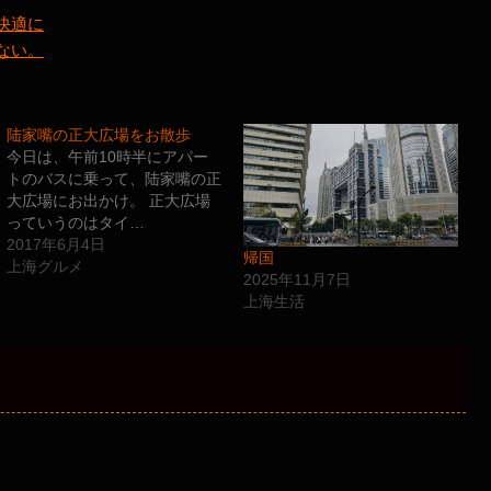
快適に
ない。
陆家嘴の正大広場をお散歩
今日は、午前10時半にアパー
トのバスに乗って、陆家嘴の正
大広場にお出かけ。 正大広場
っていうのはタイ…
2017年6月4日
帰国
上海グルメ
2025年11月7日
上海生活