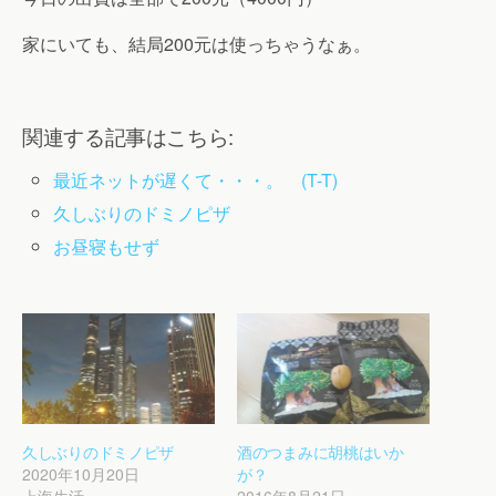
家にいても、結局200元は使っちゃうなぁ。
関連する記事はこちら:
最近ネットが遅くて・・・。 (T-T)
久しぶりのドミノピザ
お昼寝もせず
久しぶりのドミノピザ
酒のつまみに胡桃はいか
2020年10月20日
が？
上海生活
2016年8月21日