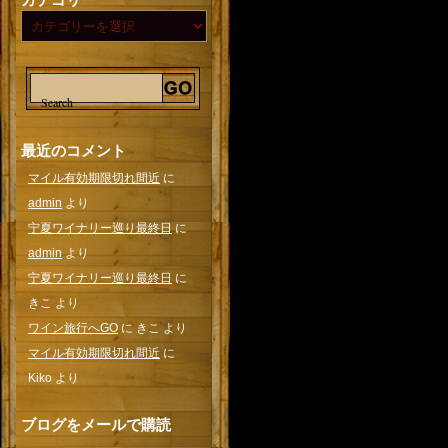
最近のコメント
マイル有効期限切れ間近
に
admin
より
宁夏ワイナリー巡り最終日
に
admin
より
宁夏ワイナリー巡り最終日
に
きこ
より
ワイン旅行へGO
に
きこ
より
マイル有効期限切れ間近
に
Kiko
より
ブログをメールで購読