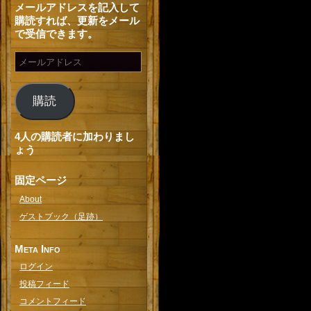
メールアドレスを記入して
購読すれば、更新をメール
で受信できます。
購読
4人の購読者に加わりまし
ょう
固定ページ
About
ゲストブック（足跡）
Meta Info
ログイン
投稿フィード
コメントフィード