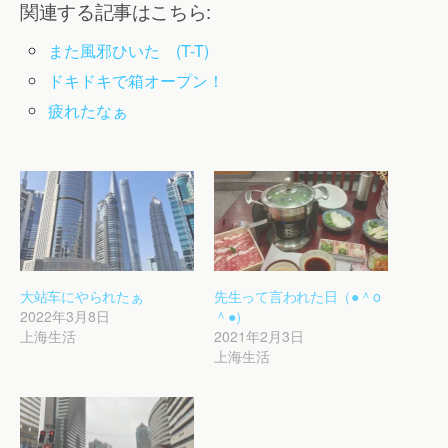
関連する記事はこちら:
また風邪ひいた (T-T)
ドキドキで箱オープン！
疲れたなぁ
大站车にやられたぁ
先生って言われた日（●＾o
2022年3月8日
＾●）
上海生活
2021年2月3日
上海生活