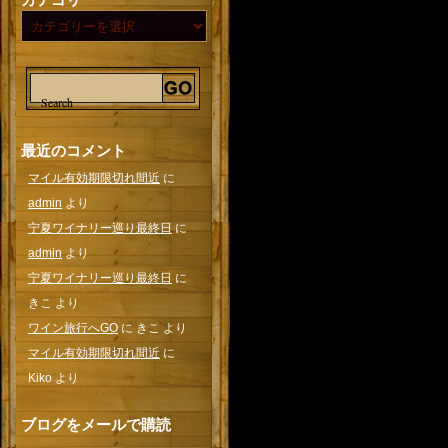
最近のコメント
マイル有効期限切れ間近
に
admin
より
宁夏ワイナリー巡り最終日
に
admin
より
宁夏ワイナリー巡り最終日
に
きこ
より
ワイン旅行へGO
に
きこ
より
マイル有効期限切れ間近
に
Kiko
より
ブログをメールで購読