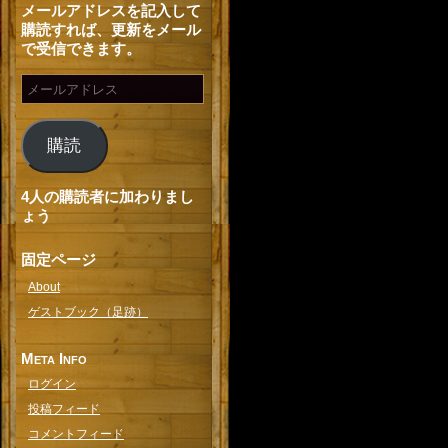
メールアドレスを記入して
購読すれば、更新をメール
で受信できます。
購読
4人の購読者に加わりまし
ょう
固定ページ
About
ゲストブック（足跡）
Meta Info
ログイン
投稿フィード
コメントフィード