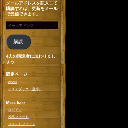
メールアドレスを記入して
購読すれば、更新をメール
で受信できます。
購読
4人の購読者に加わりまし
ょう
固定ページ
About
ゲストブック（足跡）
Meta Info
ログイン
投稿フィード
コメントフィード