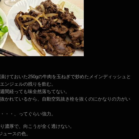
漬けておいた250gの牛肉を玉ねぎで炒めたメインディッシュと
エンジェルの残りを飲む。
週間経っても味全然落ちてない。
抜かれているから、自動空気抜き栓を抜くのにかなりの力がい
・・・、ってぐらい強力。
り濃厚で、向こうが全く透けない。
うジュースの色。