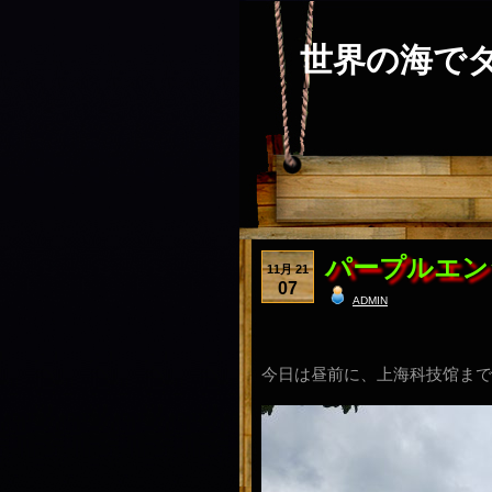
世界の海で
パープルエン
11月 21
07
admin
今日は昼前に、上海科技馆まで