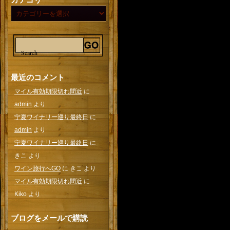
最近のコメント
マイル有効期限切れ間近
に
admin
より
宁夏ワイナリー巡り最終日
に
admin
より
宁夏ワイナリー巡り最終日
に
きこ
より
ワイン旅行へGO
に
きこ
より
マイル有効期限切れ間近
に
Kiko
より
ブログをメールで購読