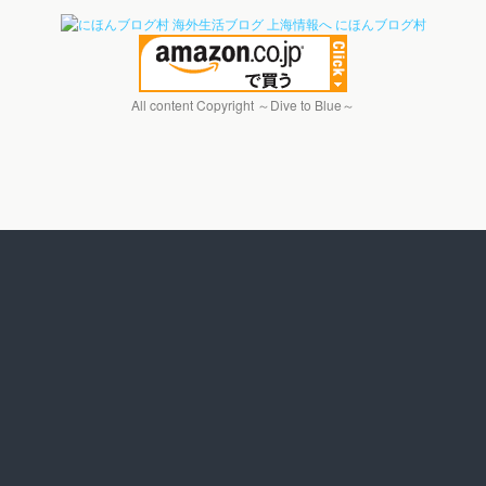
にほんブログ村
All content Copyright ～Dive to Blue～