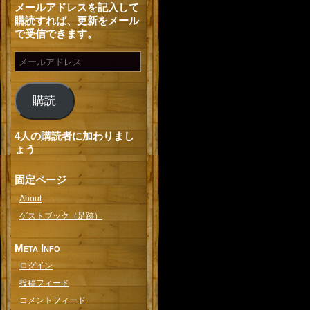
メールアドレスを記入して
購読すれば、更新をメール
で受信できます。
購読
4人の購読者に加わりまし
ょう
固定ページ
About
ゲストブック（足跡）
Meta Info
ログイン
投稿フィード
コメントフィード