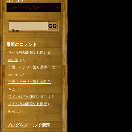
最近のコメント
マイル有効期限切れ間近
に
admin
より
宁夏ワイナリー巡り最終日
に
admin
より
宁夏ワイナリー巡り最終日
に
きこ
より
ワイン旅行へGO
に
きこ
より
マイル有効期限切れ間近
に
Kiko
より
ブログをメールで購読