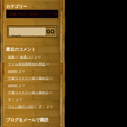
カテゴリー
最近のコメント
釜飯
に
食通パパ
より
マイル有効期限切れ間近
に
admin
より
宁夏ワイナリー巡り最終日
に
admin
より
宁夏ワイナリー巡り最終日
に
きこ
より
ワイン旅行へGO
に
きこ
より
ブログをメールで購読