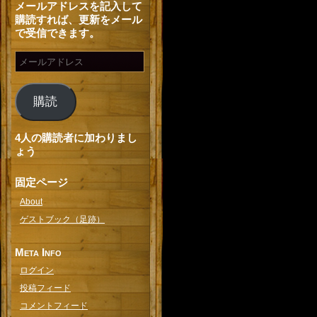
メールアドレスを記入して
購読すれば、更新をメール
で受信できます。
購読
4人の購読者に加わりまし
ょう
固定ページ
About
ゲストブック（足跡）
Meta Info
ログイン
投稿フィード
コメントフィード